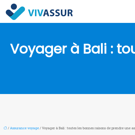
Voyager à Bali : t
/
Assurance voyage
/ Voyager à Bali : toutes les bonnes raisons de prendre une 