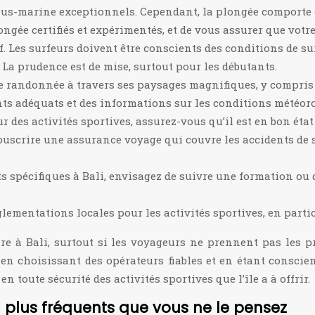
ous-marine exceptionnels. Cependant, la plongée comporte cer
longée certifiés et expérimentés, et de vous assurer que votr
f. Les surfeurs doivent être conscients des conditions de sur
La prudence est de mise, surtout pour les débutants.
e randonnée à travers ses paysages magnifiques, y compris 
ts adéquats et des informations sur les conditions météor
 des activités sportives, assurez-vous qu’il est en bon état
uscrire une assurance voyage qui couvre les accidents de s
ts spécifiques à Bali, envisagez de suivre une formation o
églementations locales pour les activités sportives, en parti
re à Bali, surtout si les voyageurs ne prennent pas les 
, en choisissant des opérateurs fiables et en étant conscie
n toute sécurité des activités sportives que l’île a à offrir.
n plus fréquents que vous ne le pensez