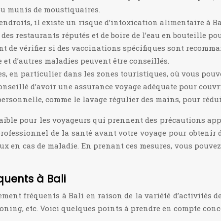
 ou munis de moustiquaires.
droits, il existe un risque d’intoxication alimentaire à B
s restaurants réputés et de boire de l’eau en bouteille pou
nt de vérifier si des vaccinations spécifiques sont recomman
e et d’autres maladies peuvent être conseillés.
ues, en particulier dans les zones touristiques, où vous pou
 conseillé d’avoir une assurance voyage adéquate pour couvri
rsonnelle, comme le lavage régulier des mains, pour réduire
ible pour les voyageurs qui prennent des précautions approp
ofessionnel de la santé avant votre voyage pour obtenir d
ux en cas de maladie. En prenant ces mesures, vous pouvez c
quents à Bali
ment fréquents à Bali en raison de la variété d’activités d
yoning, etc. Voici quelques points à prendre en compte conce