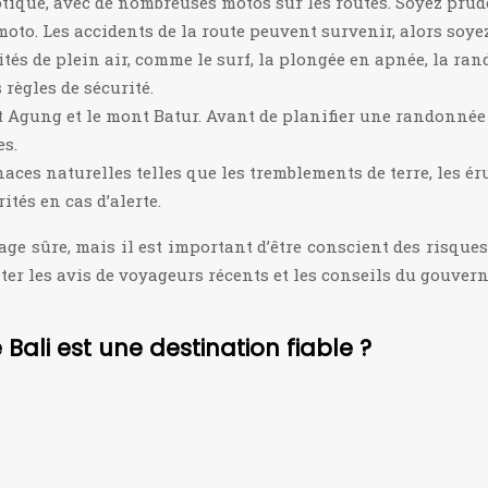
haotique, avec de nombreuses motos sur les routes. Soyez p
moto. Les accidents de la route peuvent survenir, alors soyez
vités de plein air, comme le surf, la plongée en apnée, la ra
 règles de sécurité.
t Agung et le mont Batur. Avant de planifier une randonnée
es.
aces naturelles telles que les tremblements de terre, les é
ités en cas d’alerte.
ge sûre, mais il est important d’être conscient des risques
lter les avis de voyageurs récents et les conseils du gouver
 Bali est une destination fiable ?