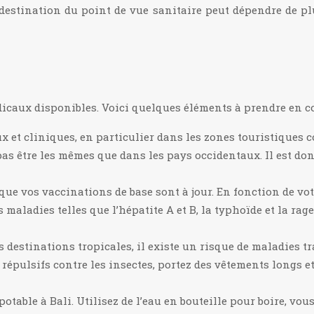
e destination du point de vue sanitaire peut dépendre de pl
dicaux disponibles. Voici quelques éléments à prendre en co
ux et cliniques, en particulier dans les zones touristiques
pas être les mêmes que dans les pays occidentaux. Il est d
ue vos vaccinations de base sont à jour. En fonction de votr
maladies telles que l’hépatite A et B, la typhoïde et la ra
estinations tropicales, il existe un risque de maladies tra
its répulsifs contre les insectes, portez des vêtements long
otable à Bali. Utilisez de l’eau en bouteille pour boire, vou